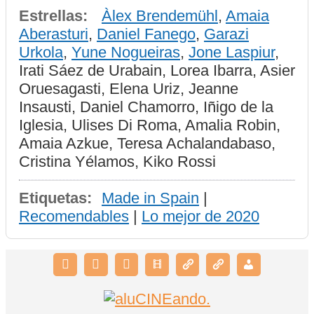
Estrellas:
Àlex Brendemühl
,
Amaia
Aberasturi
,
Daniel Fanego
,
Garazi
Urkola
,
Yune Nogueiras
,
Jone Laspiur
,
Irati Sáez de Urabain, Lorea Ibarra, Asier
Oruesagasti, Elena Uriz, Jeanne
Insausti, Daniel Chamorro, Iñigo de la
Iglesia, Ulises Di Roma, Amalia Robin,
Amaia Azkue, Teresa Achalandabaso,
Cristina Yélamos, Kiko Rossi
Etiquetas:
Made in Spain
|
Recomendables
|
Lo mejor de 2020