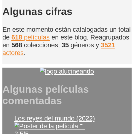
Algunas cifras
En este momento están catalogadas un total
de
618
películas
en este blog. Reagrupados
en
568
colecciones,
35
géneros y
3521
actores
.
Algunas películas
comentadas
Los reyes del mundo (2022)
3.5/5