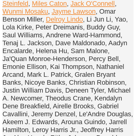
Steinfeld
,
Miles Caton
,
Jack O'Connell
,
Wunmi Mosaku
,
Jayme Lawson
, Omar
Benson Miller,
Delroy Lindo
, Li Jun Li, Yao,
Lola Kirke, Peter Dreimanis, Buddy Guy,
Saul Williams, Andrene Ward-Hammond,
Tenaj L. Jackson, Dave Maldonado, Aadyn
Encalarde, Helena Hu, Sam Malone,
Ja'Quan Monroe-Henderson, Percy Bell,
Emonie Ellison, Kai Thompson, Nathaniel
Arcand, Mark L. Patrick, Gralen Bryant
Banks, Nicoye Banks, Christian Robinson,
Justin William Davis, Deneen Tyler, Michael
A. Newcomer, Theodus Crane, Kendalyn
Dene Breakfield, Airelle Brooks, Gabriel
Cavallini, Jeremy Denzel, Le'Andre Douglas,
Akeem J. Edwards, Arouna Guindo, Jarrell
Hamilton, Leroy Harris Jr., Jeoffrey Harris