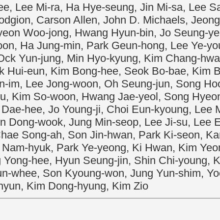
e, Lee Mi-ra, Ha Hye-seung, Jin Mi-sa, Lee S
dgion, Carson Allen, John D. Michaels, Jeong
Byeon Woo-jong, Hwang Hyun-bin, Jo Seung-ye
-joon, Ha Jung-min, Park Geun-hong, Lee Ye-y
Ock Yun-jung, Min Hyo-kyung, Kim Chang-hwan
k Hui-eun, Kim Bong-hee, Seok Bo-bae, Kim B
n-im, Lee Jong-woon, Oh Seung-jun, Song Ho
-su, Kim So-woon, Hwang Jae-yeol, Song Hyeo
Dae-hee, Jo Young-ji, Choi Eun-kyoung, Lee 
on Dong-wook, Jung Min-seop, Lee Ji-su, Lee
Chae Song-ah, Son Jin-hwan, Park Ki-seon, Ka
 Nam-hyuk, Park Ye-yeong, Ki Hwan, Kim Yeon
 Yong-hee, Hyun Seung-jin, Shin Chi-young, 
n-whee, Son Kyoung-won, Jung Yun-shim, Yoon
-hyun, Kim Dong-hyung, Kim Zio