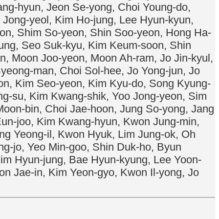
ang-hyun, Jeon Se-yong, Choi Young-do,
 Jong-yeol, Kim Ho-jung, Lee Hyun-kyun,
on, Shim So-yeon, Shin Soo-yeon, Hong Ha-
oung, Seo Suk-kyu, Kim Keum-soon, Shin
, Moon Joo-yeon, Moon Ah-ram, Jo Jin-kyul,
yeong-man, Choi Sol-hee, Jo Yong-jun, Jo
on, Kim Seo-yeon, Kim Kyu-do, Song Kyung-
ng-su, Kim Kwang-shik, Yoo Jong-yeon, Sim
Moon-bin, Choi Jae-hoon, Jung So-yong, Jang
 Eun-joo, Kim Kwang-hyun, Kwon Jung-min,
ng Yeong-il, Kwon Hyuk, Lim Jung-ok, Oh
g-jo, Yeo Min-goo, Shin Duk-ho, Byun
Kim Hyun-jung, Bae Hyun-kyung, Lee Yoon-
 Jae-in, Kim Yeon-gyo, Kwon Il-yong, Jo