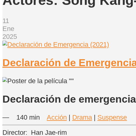
Actores:
Song Kang
11
Ene
2025
Declaración de Emergencia
Declaración de emergenci
—
140 min
Acción
|
Drama
|
Suspense
Director:
Han Jae-rim