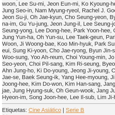
woon, Lee Su-mi, Jeon Eun-mi, Ko Kyoung-he
Jung Seo-in, Nam Myung-ryeol, Rachel J. Goo
Jeon Su-ji, Oh Jae-kyun, Cho Seung-yeon, 
na-im, Gu Yu-jung, Jeon Jung-il, Lee Seung
Seung-yong, Lee Dong-hee, Park Yoon-hee, 
Jung Yun-ha, Oh Yun-su, Lee Taek-geun, Par
Woon, Ji Woong-bae, Koo Min-hyuk, Park Su
eui, Sung Ki-yoon, Cho Jae-ryong, Byun Jin
Woo-sung, Yoo Ah-reum, Choi Young-min, Jo 
Seo-yeon, Choi Pil-sang, Kim Ri-seung, Bye
Ahn Jung-ho, Ki Do-young, Jeong Ji-young, 
Jae-se, Baek Seung-ik, Yang Hee-myoung, Ji
Joong-hee, Kim Do-won, Kim Han-sang, Jang
jae, Jung Hyung-suk, Oh Geun-wook, Jang Ju
Hyeon-im, Song Joon-hee, Lee Il-sub, Lim Ji
Etiquetas:
Cine Asiático
|
Serie B