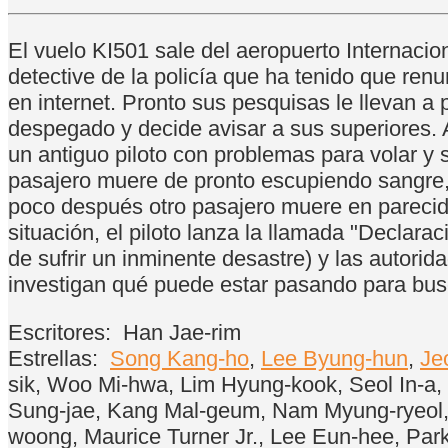
El vuelo KI501 sale del aeropuerto Internacio
detective de la policía que ha tenido que ren
en internet. Pronto sus pesquisas le llevan a
despegado y decide avisar a sus superiores. A
un antiguo piloto con problemas para volar y
pasajero muere de pronto escupiendo sangre, el
poco después otro pasajero muere en parecidas
situación, el piloto lanza la llamada "Declara
de sufrir un inminente desastre) y las autorid
investigan qué puede estar pasando para bu
Escritores:
Han Jae-rim
Estrellas:
Song Kang-ho
,
Lee Byung-hun
,
Je
sik, Woo Mi-hwa, Lim Hyung-kook, Seol In-a
Sung-jae, Kang Mal-geum, Nam Myung-ryeol,
woong, Maurice Turner Jr., Lee Eun-hee, Pa