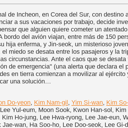
nal de Incheon, en Corea del Sur, con destino 
unciar a sus vacaciones por trabajo, decide i
 pensar que alguien quiere cometer un atentado 
 bordo del avión viajan, entre más de 150 pers
 su hija enferma, y Jin-seok, un misterioso jo
 miedo se desata entre los pasajeros y la trip
 circunstancias. Ante el caos que se desata y m
ción de emergencia" (una alerta que declara el p
ades en tierra comienzan a movilizar al ejércit
scar una solución…
on Do-yeon
,
Kim Nam-gil
,
Yim Si-wan
,
Kim So-
, Lee Yul-eum, Moon Sook, Kwon Han-sol, Kim
 Kim Ho-jung, Lee Hwa-ryong, Lee Jae-eun, 
rk Jae-wan, Ha Soo-ho, Lee Doo-seok, Lee Gi