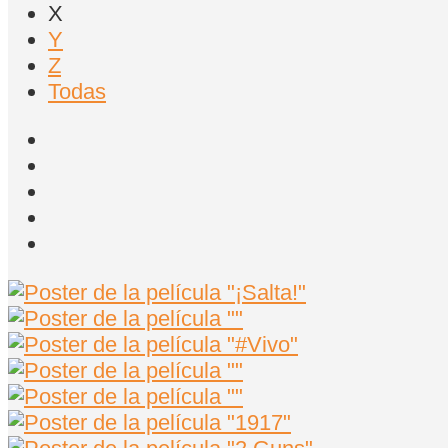
X
Y
Z
Todas