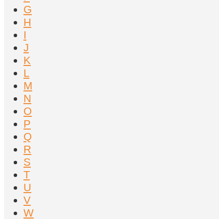
G
H
I
J
K
L
M
N
O
P
Q
R
S
T
U
V
W