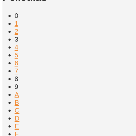
0
1
2
3
4
5
6
7
8
9
A
B
C
D
E
F