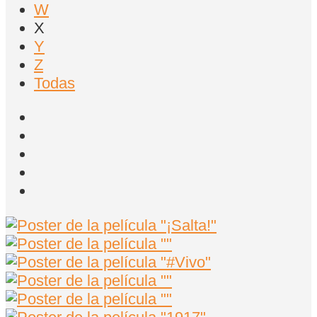
W
X
Y
Z
Todas