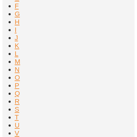
F
G
H
I
J
K
L
M
N
O
P
Q
R
S
T
U
V