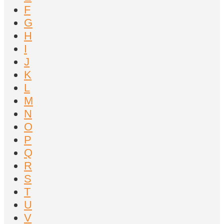
F
G
H
I
J
K
L
M
N
O
P
Q
R
S
T
U
V