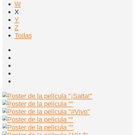
W
X
Y
Z
Todas