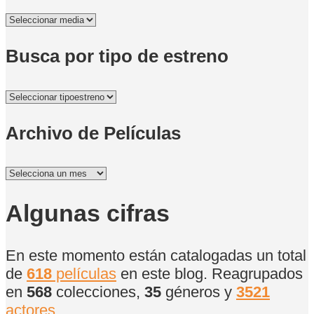
Busca por tipo de estreno
Archivo de Películas
Archivo
de
Películas
Algunas cifras
En este momento están catalogadas un total
de
618
películas
en este blog. Reagrupados
en
568
colecciones,
35
géneros y
3521
actores
.